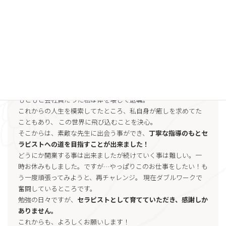
がスクールに通おうとしたきっかけです。
現在は1人でやっているので大変や悩む事はあります。
ただ
1人でやっているからこそ、次はこうしよう！頑張ろう！と
前向きに行動が出来るようになりました。
水戸市在住 Mさま
もともと会社員だった私は体を壊して退職。
これからの人生を模索してたところ、私自身が癒しを求めてた
こともあり、 この世界に飛び込むことを決心。
そこからは、素敵な先生に出会う事ができ、
丁寧な指導のもとセ
ラピストへの道を目指すことが出来ました！
どうにか開業する事は出来ましたが続けていく事は難しい。一
時お休みもしました。ですが…やっぱりこのお仕事をしたい！も
う一度頑張ってみようと、再チャレンジ。 現在ダブルワークで
奮闘しているところです。
勉強の日々ですが、
セラピストとして育てていただき、感謝しか
ありません。
これからも、よろしくお願いします！