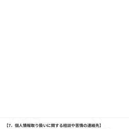
当社は個人情報を正確かつ最新の内容に保つよう努め、不正なア
クセス・改ざん・漏えい・滅失及び毀損から保護するよう努めま
す。また、個人情報保護規程を設け、現場での管理についても定期
的に点検を行っています。
【5．個人データの第三者提供について】
当社は法令及びガイドラインに別段の定めがある場合を除き、同
意を得ないで第三者に個人情報を提供することは致しません。
【6．保有個人データの開示、訂正】
当社は本人から個人情報の開示を求められたときには、遅滞なく
本人に対しこれを開示します。個人情報の利用目的の通知や訂
正、追加、削除、利用の停止、第三者への提供の停止を希望され
る方は以下の手順でご請求ください。
送付先住所
住所：〒310-0847 茨城県水戸市米沢町525−16
安部 美和
【7．個人情報取り扱いに関する相談や苦情の連絡先】