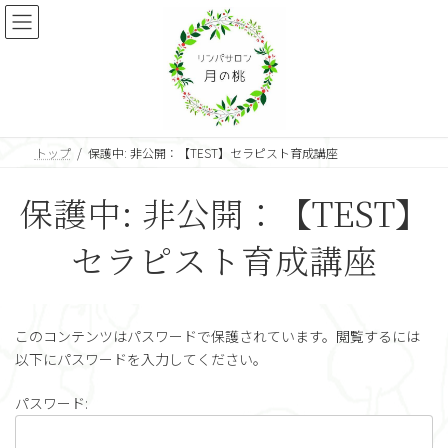
コ
ナ
ン
ビ
テ
ゲ
ン
ー
ツ
シ
へ
ョ
ス
ン
キ
に
トップ
保護中: 非公開：【TEST】セラピスト育成講座
ッ
移
プ
動
保護中: 非公開：【TEST】
セラピスト育成講座
このコンテンツはパスワードで保護されています。閲覧するには
以下にパスワードを入力してください。
パスワード: